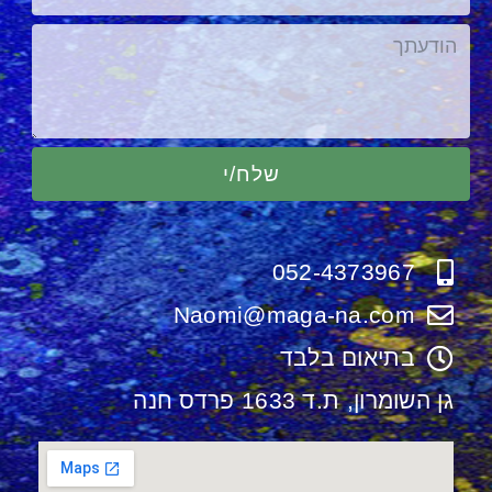
שלח/י
052-4373967
Naomi@maga-na.com
בתיאום בלבד
גן השומרון, ת.ד 1633 פרדס חנה