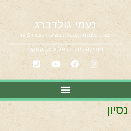
נעמי גולדברג
יוצרת מלמדת ומטפלת בשיטת
Iro Shiatsu
מוֹבִילָה נְתִיבִים אֵל עֹמֶק הַשֶּׁקֶט
נסיון